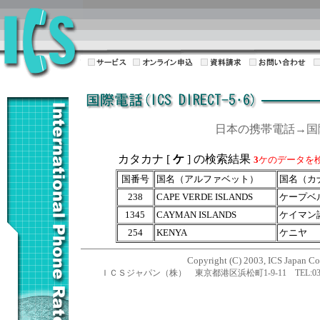
日本の携帯電話→
カタカナ [
ケ
] の検索結果
3
ケのデータを
国番号
国名（アルファベット）
国名（カ
238
CAPE VERDE ISLANDS
ケープベ
1345
CAYMAN ISLANDS
ケイマン
254
KENYA
ケニヤ
Copyright (C) 2003, ICS Japan Cor
ＩＣＳジャパン（株） 東京都港区浜松町1-9-11 TEL:03-5470-1