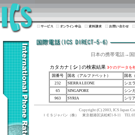
日本の携帯電話→
カタカナ [
シ
] の検索結果
3
ケのデータを
国番号
国名（アルファベット）
国名
232
SIERRA LEONE
シエ
65
SINGAPORE
シン
963
SYRIA
シリ
Copyright (C) 2003, ICS Japan Cor
ＩＣＳジャパン（株） 東京都港区浜松町1-9-11 TEL:03-5470-1