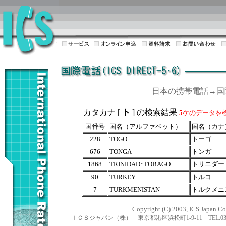
日本の携帯電話→
カタカナ [
ト
] の検索結果
5
ケのデータを
国番号
国名（アルファベット）
国名（カナ
228
TOGO
トーゴ
676
TONGA
トンガ
1868
TRINIDAD･TOBAGO
トリニダー
90
TURKEY
トルコ
7
TURKMENISTAN
トルクメニ
Copyright (C) 2003, ICS Japan Cor
ＩＣＳジャパン（株） 東京都港区浜松町1-9-11 TEL:03-5470-1