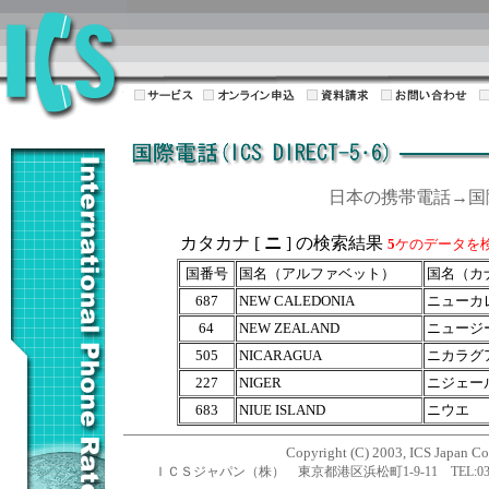
日本の携帯電話→
カタカナ [
ニ
] の検索結果
5
ケのデータを
国番号
国名（アルファベット）
国名（カ
687
NEW CALEDONIA
ニューカ
64
NEW ZEALAND
ニュージ
505
NICARAGUA
ニカラグ
227
NIGER
ニジェー
683
NIUE ISLAND
ニウエ
Copyright (C) 2003, ICS Japan Cor
ＩＣＳジャパン（株） 東京都港区浜松町1-9-11 TEL:03-5470-1