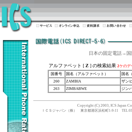
日本の固定電話→
アルファベット [
Z
] の検索結果
2
ケのデ
国番号
国名（アルファベット）
国名
260
ZAMBIA
ザン
263
ZIMBABWE
ジン
Copyright (C) 2003, ICS Japan Cor
ＩＣＳジャパン（株） 東京都港区浜松町1-9-11 TEL:03-5470-1